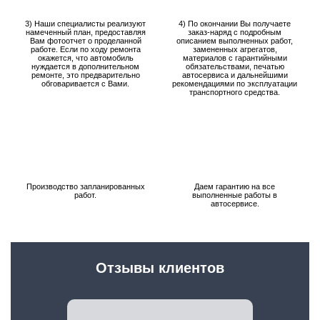
3) Наши специалисты реализуют
4) По окончании Вы получаете
намеченный план, предоставляя
заказ-наряд с подробным
Вам фотоотчет о проделанной
описанием выполненных работ,
работе. Если по ходу ремонта
замененных агрегатов,
окажется, что автомобиль
материалов с гарантийными
нуждается в дополнительном
обязательствами, печатью
ремонте, это предварительно
автосервиса и дальнейшими
обговаривается с Вами.
рекомендациями по эксплуатации
транспортного средства.
Производство запланированных
Даем гарантию на все
работ.
выполненные работы в
автосервисе.
Отзывы клиентов