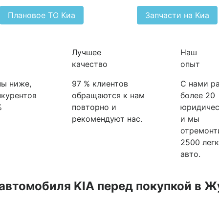
Плановое ТО Киа
Запчасти на Киа
Лучшее
Наш
качество
опыт
ы ниже,
97 % клиентов
С нами р
нкурентов
обращаются к нам
более 20
%
повторно и
юридичес
рекомендуют нас.
и мы
отремонт
2500 лег
авто.
автомобиля KIA перед покупкой в Ж